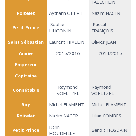
FAELCHLIN
Roitelet
Aythann OBERT
Nazim NACER
Sophie
Pascal
Petit Prince
HUGONIN
FRANÇOIS
Saint Sébastien
Laurent HIVELIN
Olivier JEAN
Année
2015/2016
2014/2015
Empereur
Capitaine
Raymond
Raymond
Connétable
VOELTZEL
VOELTZEL
Roy
Michel FLAMENT
Michel FLAMENT
Roitelet
Nazim NACER
Lilian COMBES
Karin
Petit Prince
Benoït HOSDAIN
HOUDEILLE