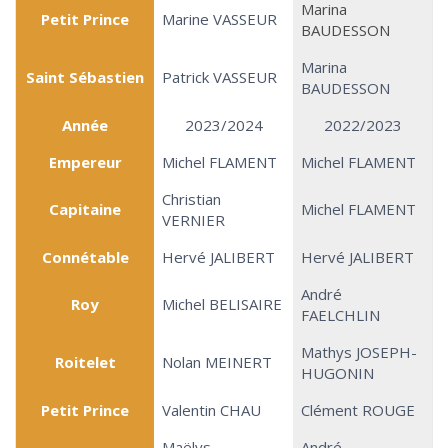
Marina
Petit Prince
Marine VASSEUR
BAUDESSON
Marina
Saint Sébastien
Patrick VASSEUR
BAUDESSON
Année
2023/2024
2022/2023
Empereur
Michel FLAMENT
Michel FLAMENT
Christian
Capitaine
Michel FLAMENT
VERNIER
Connétable
Hervé JALIBERT
Hervé JALIBERT
André
Roy
Michel BELISAIRE
FAELCHLIN
Mathys JOSEPH-
Roitelet
Nolan MEINERT
HUGONIN
Petit Prince
Valentin CHAU
Clément ROUGE
Maëlys
André