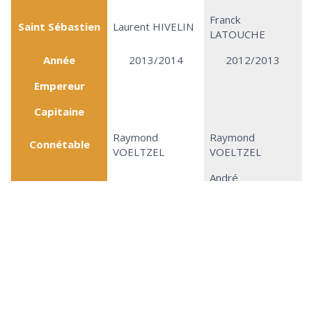
Franck
Saint Sébastien
Laurent HIVELIN
LATOUCHE
Année
2013/2014
2012/2013
Empereur
Capitaine
Raymond
Raymond
Connétable
VOELTZEL
VOELTZEL
André
Roy
Michel FLAMENT
FAELCHLIN
Timothée
Roitelet
Mathieu DIAS
GALLET
Petit Prince
Jacques ALLAIRE
Yannick MOTTIER
Saint Sébastien
Michel FLAMENT
Hervé JALIBERT
Année
2011/2012
2010/2011