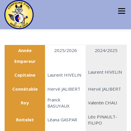
Aller
au
Menu
contenu
ACCUEIL
AGENDA
LA COMPAGNIE
Année
2025/2026
2024/2025
Empereur
INFOS PRATIQUE
CONTACT
Laurent HIVELIN
Capitaine
Laurent HIVELIN
Connétable
Hervé JALIBERT
Hervé JALIBERT
Franck
Roy
Valentin CHAU
BASUYAUX
Léo PINAULT-
Roitelet
Léana GASPAR
FILIPO