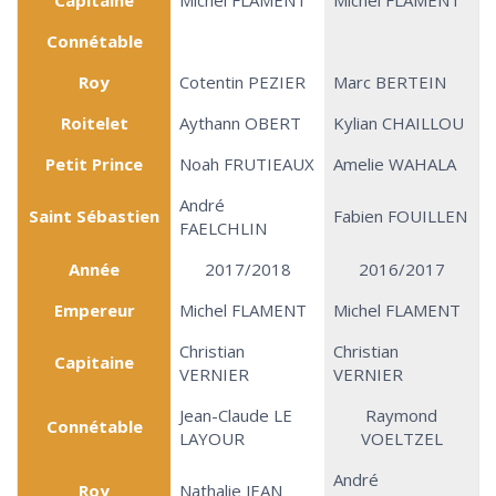
Capitaine
Michel FLAMENT
Michel FLAMENT
Connétable
Roy
Cotentin PEZIER
Marc BERTEIN
Roitelet
Aythann OBERT
Kylian CHAILLOU
Petit Prince
Noah FRUTIEAUX
Amelie WAHALA
André
Saint Sébastien
Fabien FOUILLEN
FAELCHLIN
Année
2017/2018
2016/2017
Empereur
Michel FLAMENT
Michel FLAMENT
Christian
Christian
Capitaine
VERNIER
VERNIER
Jean-Claude LE
Raymond
Connétable
LAYOUR
VOELTZEL
André
Roy
Nathalie JEAN